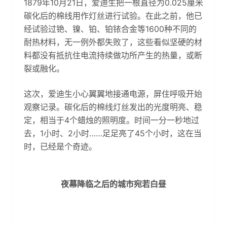
1879年10月21日，爱迪生把一根直径为0.025厘米
碳化后的棉线用作灯丝进行试验。在此之前，他已
经试验过铯、镍、铂、铂铱合金等1600种不同的
耐热材料，无一例外都失败了，这些看似坚硬的材
料都没有抵抗住电流持续做功所产生的热量，或断
裂或融化。
这次，爱迪生小心翼翼地接通电源，屏住呼吸开始
观察记录。碳化后的棉线灯丝发出的光度明亮、稳
定，相当于4个蜡烛的照明度。时间一分一秒地过
去，1小时、2小时……足足亮了45个小时，这在当
时，已经是个奇迹。
夜幕降临之后的城市宛若白昼