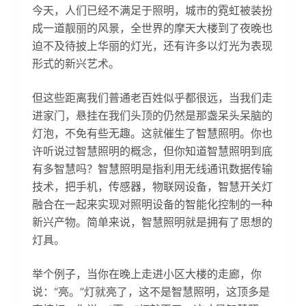
今天，人们已经不满足于照明，城市的霓虹被装扮
成一道靓丽的风景，全世界的摩天大楼到了夜晚也
迫不及待披上华丽的灯光，还有许多以灯光为表现
形式的新兴艺术。
但这些距离我们普通老百姓似乎都很远，当我们走
进家门，悬挂在我们头顶的仍然是那盏呆头呆脑的
灯泡，不免有些无趣。这就催生了智慧照明。你也
许听说过智慧照明的概念，但你知道智慧照明到底
有多智慧吗？智慧照明是指利用无线通讯数据传输
技术，把手机，传感器，物联网设备，智慧开关灯
融合在一起来实现对照明设备的智能化控制的一种
新兴产物。简单来说，智慧照明就是拥有了思想的
灯具。
举个例子，当你在晚上走进小区大楼的走廊，你
说：“亮。”灯就亮了，这不是智慧照明，这顶多是