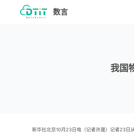
跳
数言
过
内
容
我国物
新华社北京10月23日电（记者许晟）记者23日