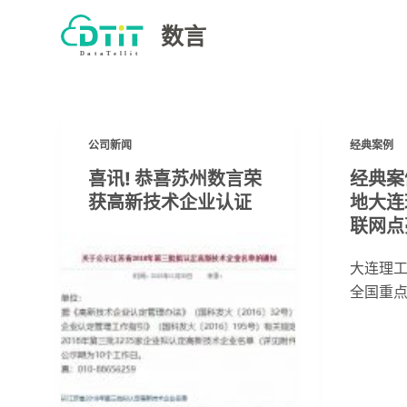
跳
数言
过
内
容
公司新闻
经典案例
喜讯! 恭喜苏州数言荣
经典案
获高新技术企业认证
地大连
联网点
大连理
全国重点