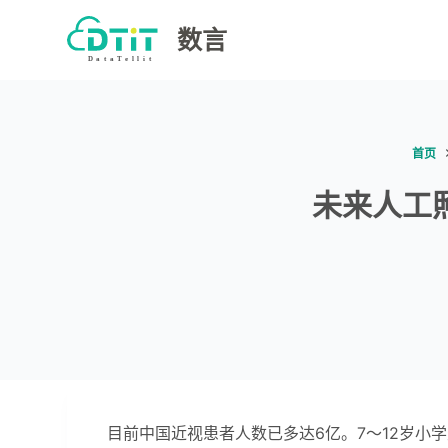
跳
数言
过
内
容
首页
未来人工
目前中国近视患者人数已多达6亿。7～12岁小学生