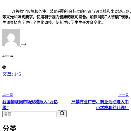
    改善教学设施和条件，鼓励采购符合标准的可调节课桌椅和坐姿矫正器
等采光和照明要求，使用利于视力健康的照明设备。加快消除“大班额”现象
生课桌椅高度进行个性化调整，使其适应学生生长发育变化。
admin
文章: 145
上一页
下一页
我国物联网市场规模跃入“万亿
严禁商业广告、商业活动进入中
级”
小学校和幼儿园！
无
分类
结