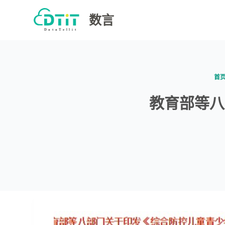
跳
数言
过
内
容
首
教育部等八