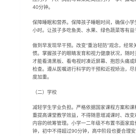
40分钟。
保障睡眠和营养。保障孩子睡眠时间，确保小学生
小时。让孩子多吃鱼类、水果、绿色蔬菜等有益
做到早发现早干预。改变“重治轻防”观念，经
惯。掌握孩子的眼睛发育和视力健康状况，随时
才能看清黑板、看电视时凑近屏幕、抱怨头痛或
检查。遵从医嘱进行科学的干预和近视矫治，尽
度加重。
（二）学校
减轻学生学业负担。严格依据国家课程方案和课
重提高课堂教学效益，不得随意增减课时、改变
内容的统筹管理。小学一二年级不布置书面家庭
钟，初中不得超过90分钟，高中阶段也要合理