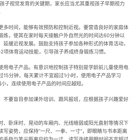
是孩子视觉发育的关键期，家长应当尤其重视孩子早期视力
。
更多时间，能够有效预防和控制近视。要营造良好的家庭体
锻炼，使其在家时每天接触户外自然光的时间达60分钟以
，延缓近视发展。鼓励支持孩子参加各种形式的体育活动，
―2项体育运动技能，引导孩子养成终身锻炼习惯。
使用电子产品。有意识地控制孩子特别是学龄前儿童使用电
15分钟，每天累计不宜超过1小时，使用电子产品学习
龄越小，连续使用电子产品的时间应越短。
，不要盲目参加课外培训、跟风报班，应根据孩子兴趣爱好
时、卧床时、晃动的车厢内、光线暗弱或阳光直射等情况下
读写姿势，应保持“一尺、一拳、一寸”，即眼睛与书本距离
的手指与笔尖距离应约为一寸，读写连续用眼时间不宜超过