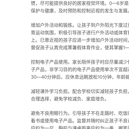
惯，尽可能提供良好的居家视觉环境。0—6岁
保护与健康，及时预防和控制近视的发生与发展
增加户外活动和锻炼。让孩子到户外阳光下度过
育运动氛围，积极引导孩子进行户外活动或体育
上。已患近视的孩子应进一步增加户外活动时间
督促孩子认真完成寒暑假体育作业，使其掌握1
控制电子产品使用。家长陪伴孩子时应尽量减少
子产品，非学习目的的电子产品使用单次不宜超过
30―40分钟后，应休息远眺放松10分钟，年
减轻课外学习负担。配合学校切实减轻孩子负担
合理选择，避免学校减负、家庭增负。
避免不良用眼行为。引导孩子不在走路时、吃饭
看书或使用电子产品。监督并随时纠正孩子不良
应约为一尺、胸前与课桌距离应约为一拳、握笔