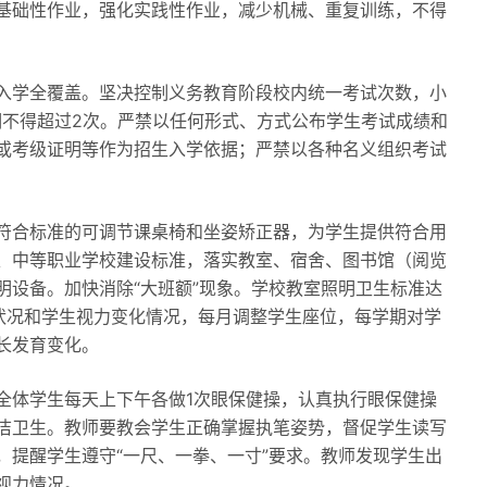
基础性作业，强化实践性作业，减少机械、重复训练，不得
入学全覆盖。坚决控制义务教育阶段校内统一考试次数，小
期不得超过2次。严禁以任何形式、方式公布学生考试成绩和
或考级证明等作为招生入学依据；严禁以各种名义组织考试
符合标准的可调节课桌椅和坐姿矫正器，为学生提供符合用
、中等职业学校建设标准，落实教室、宿舍、图书馆（阅览
明设备。加快消除“大班额”现象。学校教室照明卫生标准达
明状况和学生视力变化情况，每月调整学生座位，每学期对学
长发育变化。
全体学生每天上下午各做1次眼保健操，认真执行眼保健操
洁卫生。教师要教会学生正确掌握执笔姿势，督促学生读写
，提醒学生遵守“一尺、一拳、一寸”要求。教师发现学生出
视力情况。