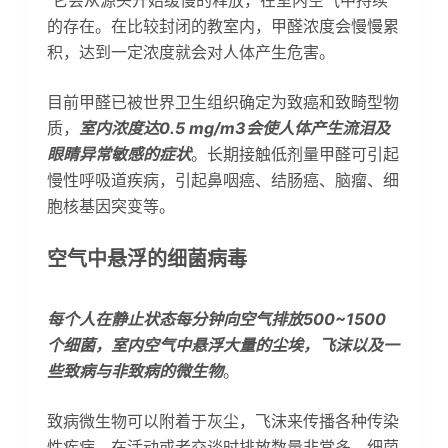
的存在。在比较封闭的教室内，甲醛浓度会慢慢累
积，达到一定浓度就会对人体产生危害。
目前甲醛已被世界卫生组织确定为致癌和致畸型物
质，
室内浓度达0.5 mg/m3会使人体产生流泪及
眼睛异常敏感的症状
。长期接触低剂量甲醛可引起
慢性呼吸道疾病，引起鼻咽癌、结肠癌、脑瘤、细
胞核基因突变等。
空气中悬浮的细菌病毒
每个人在静止状态每分钟向空气排放500~1500
个细菌，室内空气中悬浮大量的尘埃，飞沫以及一
些致病与非致病的微生物
。
致病微生物可以附着于灰尘，飞沫来传播各种传染
性疾病，在活动或者交谈时排放数量非常多，细菌