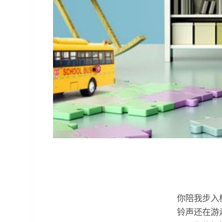
你陪我步入
铃声还在游