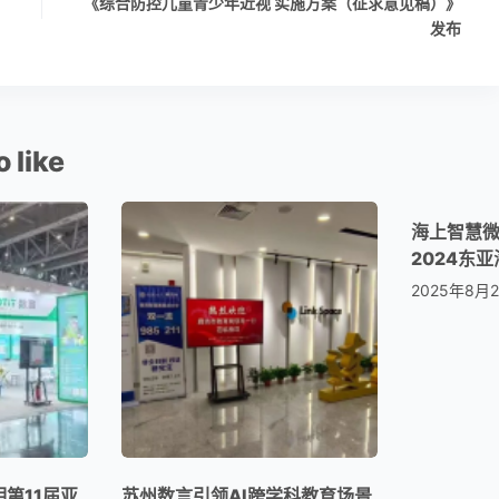
《综合防控儿童青少年近视 实施方案（征求意见稿）》
发布
 like
海上智慧
2024东
2025年8月
亮相第11届亚
苏州数言引领AI跨学科教育场景