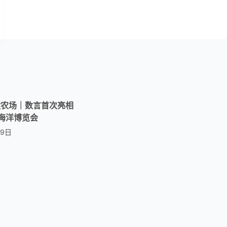
微农场｜数言首次亮相
亚海洋博览会
29日