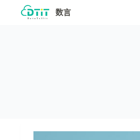
跳
数言
过
内
容