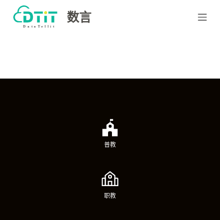
跳
数言
过
内
容
普教
职教